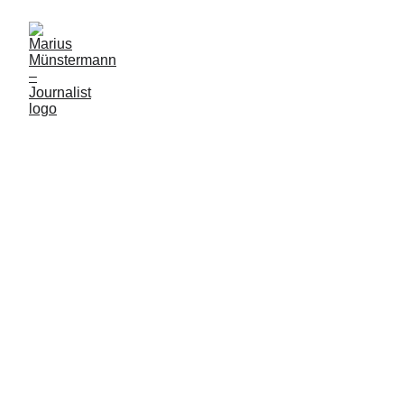
Investigative Recherchen. 
Gut erzählte Geschichten.
Gedruckt auf Papier, im TV und 
als multimediale Web-Reportage.